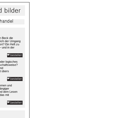
h Beck die
 sich der Umgang
rt? Ein Heft zu
– und in der
 oder logisches
rtschaftsweise?
und
t übers
temen und
ängiger
und dem Lesen
das mit