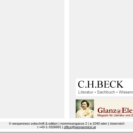
© wespennest zeitschrift & edition | mommsengasse 2 | a-1040 wien | österreich
t +43-1-3326691 |
office@wespennest.at