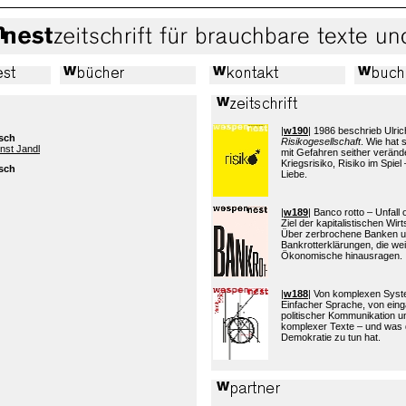
|
w190
| 1986 beschrieb Ulric
tsch
Risikogesellschaft
. Wie hat
rnst Jandl
mit Gefahren seither verände
Kriegsrisiko, Risiko im Spiel 
tsch
Liebe.
|
w189
| Banco rotto – Unfall
Ziel der kapitalistischen Wi
Über zerbrochene Banken 
Bankrotterklärungen, die wei
Ökonomische hinausragen.
|
w188
| Von komplexen Sys
Einfacher Sprache, von eing
politischer Kommunikation 
komplexer Texte – und was 
Demokratie zu tun hat.