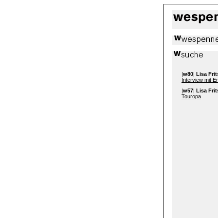
|
w80
|
Lisa Fri
Interview mit E
|
w57
|
Lisa Fri
Touropa