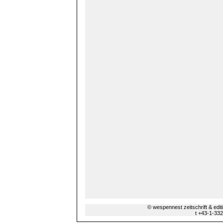
© wespennest zeitschrift & edi
t +43-1-33