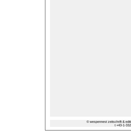
© wespennest zeitschrift & edi
t +43-1-33