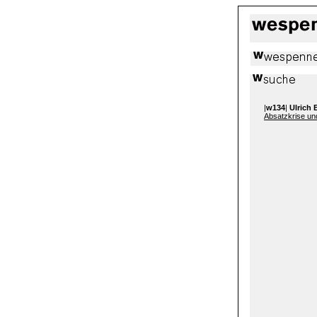
|
w134
|
Ulrich 
Absatzkrise u