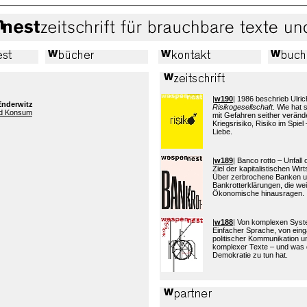
|
w190
| 1986 beschrieb Ulric
Enderwitz
Risikogesellschaft
. Wie hat
nd Konsum
mit Gefahren seither verände
Kriegsrisiko, Risiko im Spiel 
Liebe.
|
w189
| Banco rotto – Unfall
Ziel der kapitalistischen Wi
Über zerbrochene Banken 
Bankrotterklärungen, die wei
Ökonomische hinausragen.
|
w188
| Von komplexen Sys
Einfacher Sprache, von eing
politischer Kommunikation 
komplexer Texte – und was 
Demokratie zu tun hat.