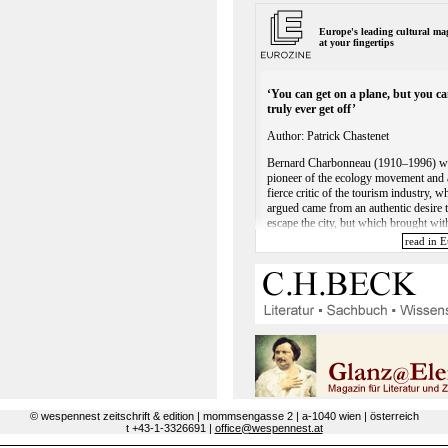
© wespennest zeitschrift & edition | mommsengasse 2 | a-1040 wien | österreich
t +43-1-3326691 |
office@wespennest.at