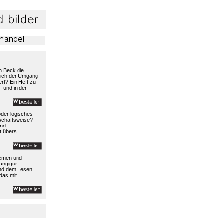
h Beck die
 sich der Umgang
rt? Ein Heft zu
– und in der
 oder logisches
rtschaftsweise?
und
t übers
temen und
ängiger
und dem Lesen
das mit