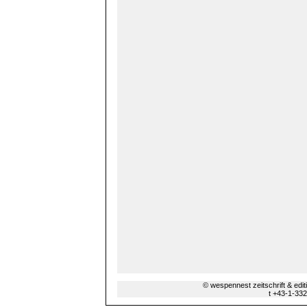
© wespennest zeitschrift & edi
t +43-1-33