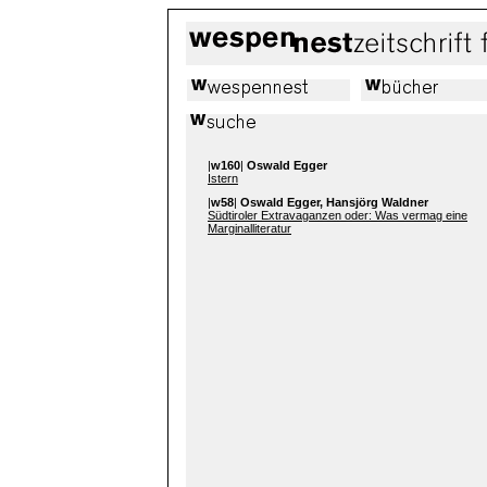
|
w160
|
Oswald Egger
Istern
|
w58
|
Oswald Egger, Hansjörg Waldner
Südtiroler Extravaganzen oder: Was vermag eine
Marginalliteratur