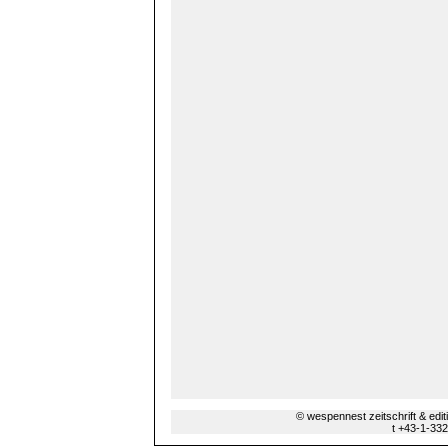
© wespennest zeitschrift & edi
t +43-1-33