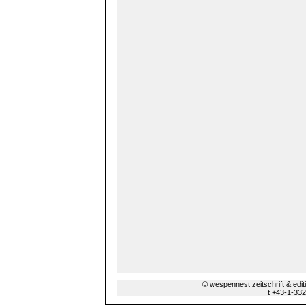
© wespennest zeitschrift & edi
t +43-1-33