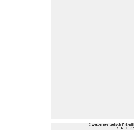
© wespennest zeitschrift & edi
t +43-1-33