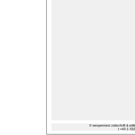
© wespennest zeitschrift & edi
t +43-1-33