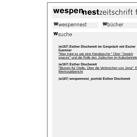
|
w167
|
Esther Dischereit im Gespräch mit Eszter
Gantner
"Man trägt es wie eine Handtasche." Über "Jewish
spaces" und die Rolle des Jüdischen im Kulturbetrieb
|
w167
|
Esther Dischereit
"Blumen für Otello. Über die Verbrechen von Jena". E
Werkstattbericht
|
w167
|
wespennest_porträt Esther Dischereit