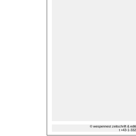
© wespennest zeitschrift & edi
t +43-1-33