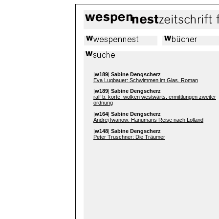
|
w189
|
Sabine Dengscherz
Eva Lugbauer: Schwimmen im Glas. Roman
|
w189
|
Sabine Dengscherz
ralf b. korte: wolken westwärts. ermittlungen zweiter
ordnung
|
w164
|
Sabine Dengscherz
Andrej Iwanow: Hanumans Reise nach Lolland
|
w148
|
Sabine Dengscherz
Peter Truschner: Die Träumer