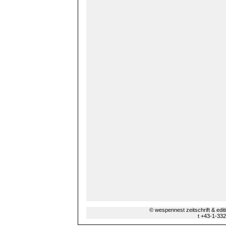
© wespennest zeitschrift & edi
t +43-1-33