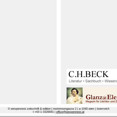
© wespennest zeitschrift & edition | mommsengasse 2 | a-1040 wien | österreich
t +43-1-3326691 |
office@wespennest.at