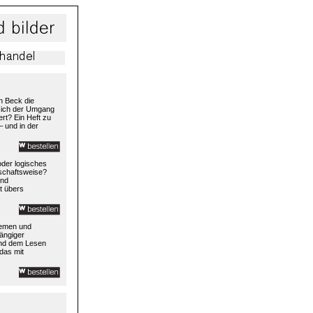
h Beck die
 sich der Umgang
rt? Ein Heft zu
– und in der
 oder logisches
rtschaftsweise?
und
t übers
temen und
ängiger
und dem Lesen
das mit