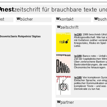
|
w190
| 1986 beschrieb Ulric
Bruveris/Janis Rokpelnis/ Sigitas
Risikogesellschaft
. Wie hat
mit Gefahren seither verände
Kriegsrisiko, Risiko im Spiel 
Liebe.
|
w189
| Banco rotto – Unfall
Ziel der kapitalistischen Wi
Über zerbrochene Banken 
Bankrotterklärungen, die wei
Ökonomische hinausragen.
|
w188
| Von komplexen Sys
Einfacher Sprache, von eing
politischer Kommunikation 
komplexer Texte – und was 
Demokratie zu tun hat.