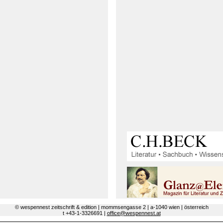
© wespennest zeitschrift & edition | mommsengasse 2 | a-1040 wien | österreich
t +43-1-3326691 |
office@wespennest.at