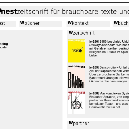
|
w190
| 1986 beschrieb Ulric
Boeing
Risikogesellschaft
. Wie hat
icate
mit Gefahren seither verände
Kriegsrisiko, Risiko im Spiel 
Liebe.
|
w189
| Banco rotto – Unfall
Ziel der kapitalistischen Wi
Über zerbrochene Banken 
Bankrotterklärungen, die wei
Ökonomische hinausragen.
|
w188
| Von komplexen Sys
Einfacher Sprache, von eing
politischer Kommunikation 
komplexer Texte – und was 
Demokratie zu tun hat.