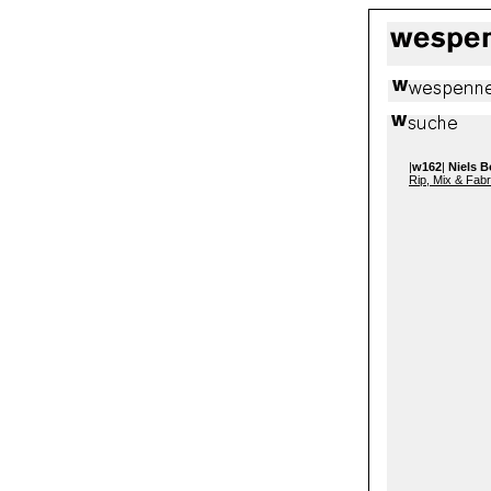
|
w162
|
Niels 
Rip, Mix & Fabr