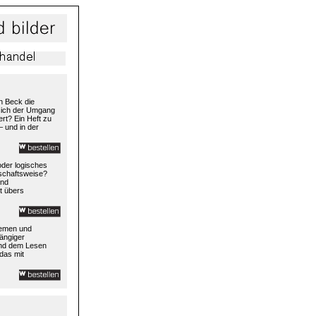
h Beck die
 sich der Umgang
rt? Ein Heft zu
– und in der
 oder logisches
rtschaftsweise?
und
t übers
temen und
ängiger
und dem Lesen
das mit