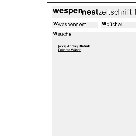
|
w77
|
Andrej Blatnik
Feuchte Wände