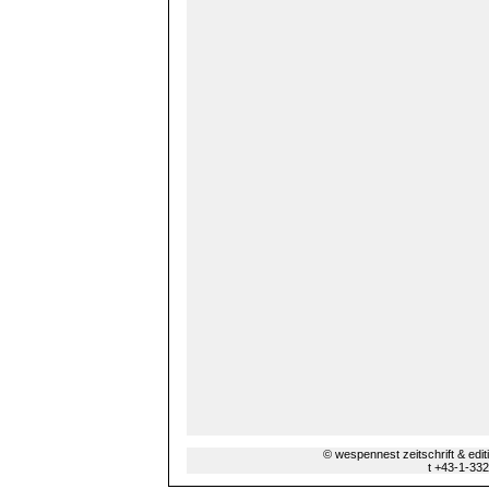
© wespennest zeitschrift & edi
t +43-1-33