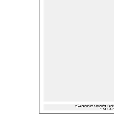
© wespennest zeitschrift & edi
t +43-1-33