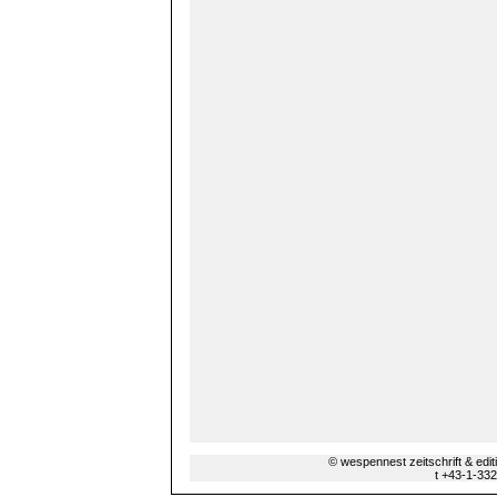
© wespennest zeitschrift & edi
t +43-1-33