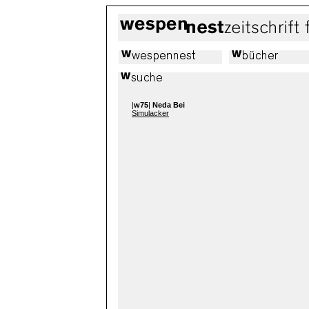
|
w75
|
Neda Bei
Simulacker