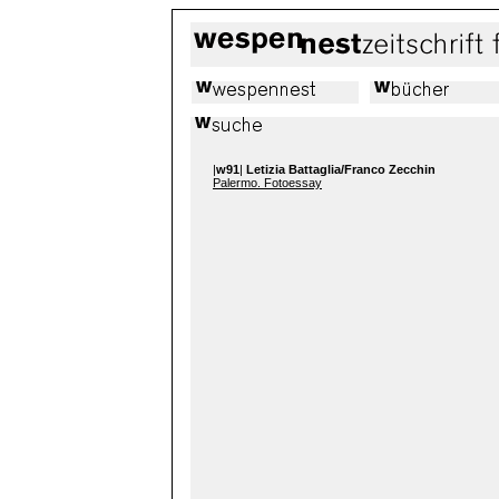
|
w91
|
Letizia Battaglia/Franco Zecchin
Palermo. Fotoessay