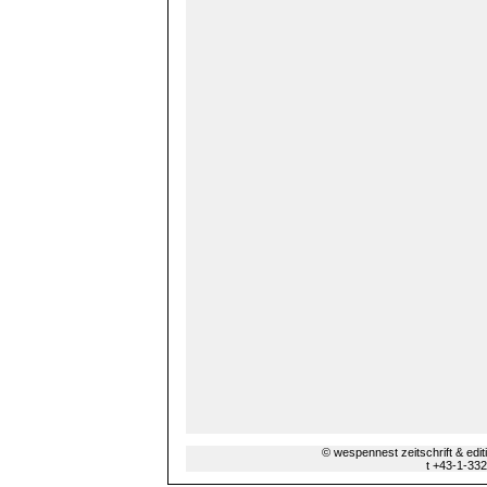
© wespennest zeitschrift & edi
t +43-1-33