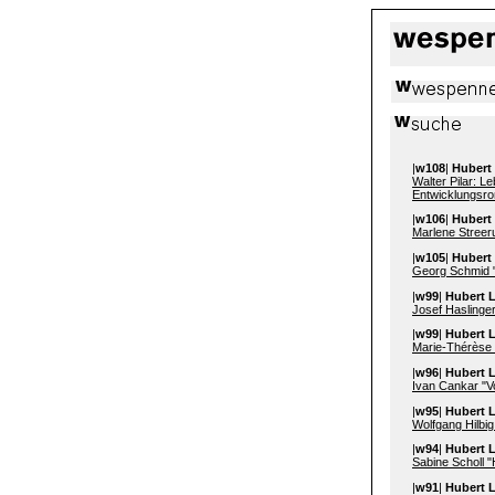
|
w108
|
Hubert
Walter Pilar: L
Entwicklungsr
|
w106
|
Hubert
Marlene Streer
|
w105
|
Hubert
Georg Schmid "
|
w99
|
Hubert 
Josef Haslinger
|
w99
|
Hubert 
Marie-Thérèse 
|
w96
|
Hubert 
Ivan Cankar "Vo
|
w95
|
Hubert 
Wolfgang Hilbig
|
w94
|
Hubert 
Sabine Scholl "
|
w91
|
Hubert 