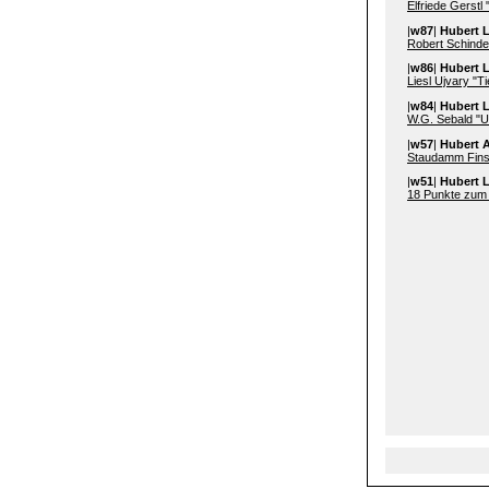
Elfriede Gerstl
|
w87
|
Hubert 
Robert Schinde
|
w86
|
Hubert 
Liesl Ujvary "Ti
|
w84
|
Hubert 
W.G. Sebald "U
|
w57
|
Hubert 
Staudamm Finst
|
w51
|
Hubert L
18 Punkte zum 