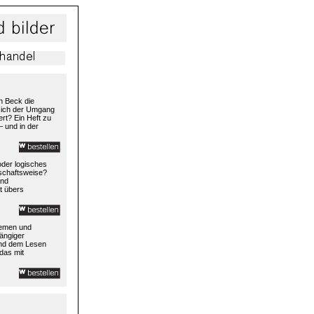
h Beck die
 sich der Umgang
rt? Ein Heft zu
– und in der
 oder logisches
rtschaftsweise?
und
t übers
temen und
ängiger
und dem Lesen
das mit