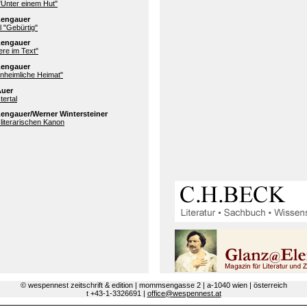
 "Unter einem Hut"
Lengauer
l "Gebürtig"
Lengauer
ere im Text"
Lengauer
nheimliche Heimat"
Auer
ertal
engauer/Werner Wintersteiner
literarischen Kanon
© wespennest zeitschrift & edition | mommsengasse 2 | a-1040 wien | österreich
t +43-1-3326691 |
office@wespennest.at