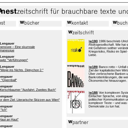
|
w190
| 1986 beschrieb Ulric
 Lengauer
Risikogesellschaft
. Wie hat
ebenssee – Eine skurreale
mit Gefahren seither verände
omanesque
Kriegsrisiko, Risiko im Spiel 
Liebe.
 Lengauer
uwitz "Verführungen"
 Lengauer
|
w189
| Banco rotto – Unfall
Wege ins Nichts. Diptychon 2."
Ziel der kapitalistischen Wi
Über zerbrochene Banken 
Lengauer
Bankrotterklärungen, die wei
 "Opernball"
Ökonomische hinausragen.
Lengauer
Kerschbaumer "Ausfahrt. Zweites Buch"
|
w188
| Von komplexen Sys
Einfacher Sprache, von eing
Lengauer
politischer Kommunikation 
r dem Ziel. Literarische Skizzen aus Wien"
komplexer Texte – und was 
Lengauer
Demokratie zu tun hat.
 "Ich"
Lengauer
Haut an Haut"
Lengauer