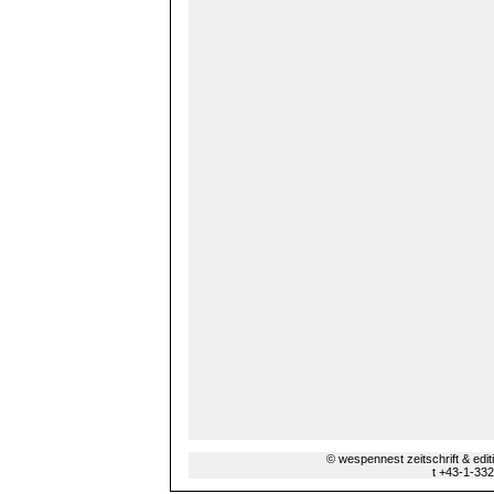
© wespennest zeitschrift & edi
t +43-1-33