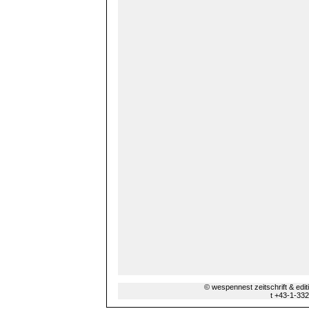
© wespennest zeitschrift & edi
t +43-1-33