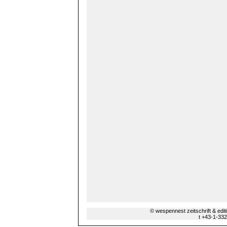
© wespennest zeitschrift & edi
t +43-1-33