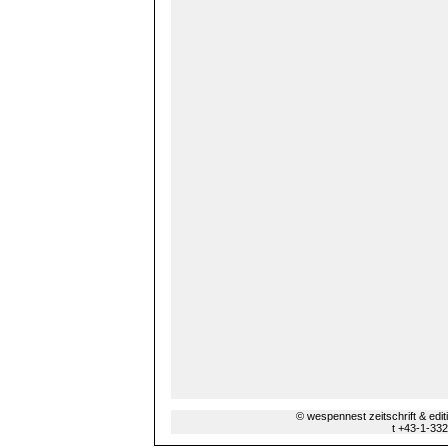
© wespennest zeitschrift & edi
t +43-1-33