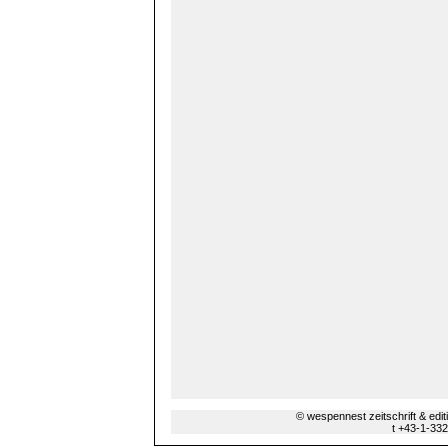
© wespennest zeitschrift & edi
t +43-1-33